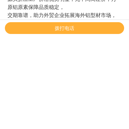
原铝原素保障品质稳定，
交期靠谱，助力外贸企业拓展海外铝型材市场，
提升出口产品竞争力。
拨打电话
上一篇：
铝材挤压：轻盈与坚韧的完美结合
首页
一键导航
一键拨号
下一篇：
万原铝原素：机械设备用铝合金型材，藏在工厂里的“轻量化工业
密码”
相关推荐:
铝材挤压：轻盈与坚韧的完美结合
蚂蚁矿机外壳为什么要选择铝材呢？
绿色低碳发展，万原铝原素铝型材挤压，践行双碳理念
重型机械工程铝材，铝原素大截面铝型材挤压，筑牢工程安全防线
高端电子适配，万原铝原素超薄精密铝型材挤压，打造精致配件
施工高效省心，万原铝原素铝型材挤压，大幅缩短工程工期
品质铝材指南，万原铝原素铝材加工厂，规避常见缺陷
光伏专用铝材，万原铝原素铝材加工厂，护航电站长效运行
铝材一站式采购，万原铝原素+铝型材挤压+深加工，省心又高效